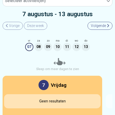
Selecteer activiteit(en)
7 augustus - 13 augustus
Vorige
Deze week
Volgende
vr
za
zo
ma
di
wo
do
07
08
09
10
11
12
13
Sleep om meer dagen te zien
7
Vrijdag
Geen resultaten