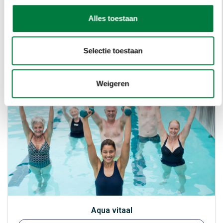
Alles toestaan
Aqua sport
Aqua sport
Producten
Selectie toestaan
Weigeren
Aqua vitaal